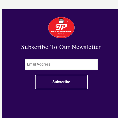
3
E
5
0
.
0
0
Subscribe To Our Newsletter