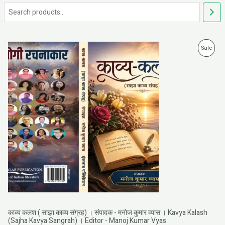
P
P
Sale
r
i
R
c
e
O
r
a
D
n
g
U
e
:
C
₹
1
T
9
9
O
.
0
N
0
t
S
h
r
काव्य कलश ( साझा काव्य संग्रह) । संपादक - मनोज कुमार व्यास । Kavya Kalash
A
o
(Sajha Kavya Sangrah) । Editor - Manoj Kumar Vyas
u