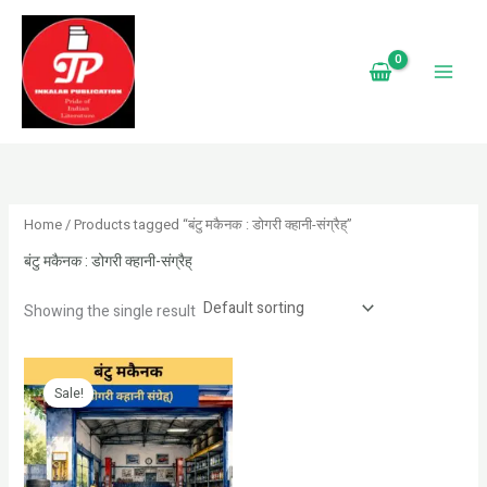
Skip
S
to
e
content
a
r
c
h
Home
/ Products tagged “बंटु मकैनक : डोगरी क्हानी-संग्रैह्”
बंटु मकैनक : डोगरी क्हानी-संग्रैह्
Showing the single result
Original
Current
price
price
Sale!
was:
is:
₹399.00.
₹0.00.