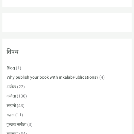
e
a
r
c
h
f
विषय
o
r
:
Blog
(1)
Why publish your book with inkalabPublications?
(4)
आलेख
(22)
कविता
(130)
कहानी
(43)
ग़ज़ल
(11)
पुस्तक समीक्षा
(3)
लघुकथा
(34)