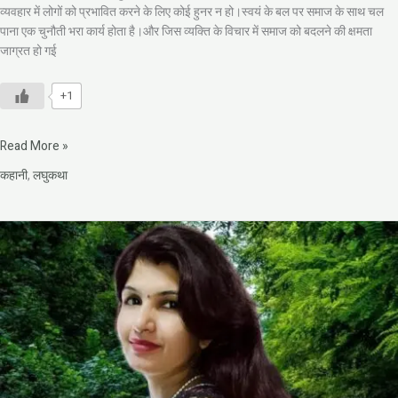
व्यवहार में लोगों को प्रभावित करने के लिए कोई हुनर न हो।स्वयं के बल पर समाज के साथ चल
पाना एक चुनौती भरा कार्य होता है।और जिस व्यक्ति के विचार में समाज को बदलने की क्षमता
जाग्रत हो गई
+1
Read More »
कहानी
,
लघुकथा
प्रज्ञा
तिवारी
की
कहानी
–
प्रायश्चित