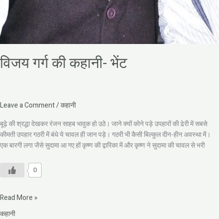
विजय गर्ग की कहानी- भेंट
Leave a Comment
/
कहानी
बूढ़े की श्रद्धा देखकर रंजन साहब भावुक हो उठे। जाने क्यों कोने पड़े उपहारों की ढेरी में सबसे
कीमती उपहार गठरी में बंधे ये चावल ही जान पड़े। गठरी भी कैसी बिल्कुल दीन-हीन अवस्था में।
एक बारगी लगा जैसे सुदामा आ गए हों कृष्ण की द्वारिका में और कृष्ण ने सुदामा की चावल से भरी
0
Read More »
कहानी