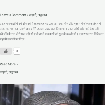
Leave a Comment
/
कहानी
,
लघुकथा
आज भावनाओं में दर्द और दर्द में कड़वाहट भर उठा था।स्वर मौन औऱ ह्रदय में चीत्कार,जेहन में
जहर भर गया था।ओह! शायद मैंने उसका जहर चख लिया था। आज आँखे चाँद नही देख रही
थी,चाँदनी रात जैसे छल रही थी।जो कभी भावनाओं को गुलाबी करती थी। इस शरद रात में बिस्तर
पहाड़ी ढलानों पर बिछा
0
Read More »
कहानी
,
लघुकथा
विजय
गर्ग
की
अनोखी