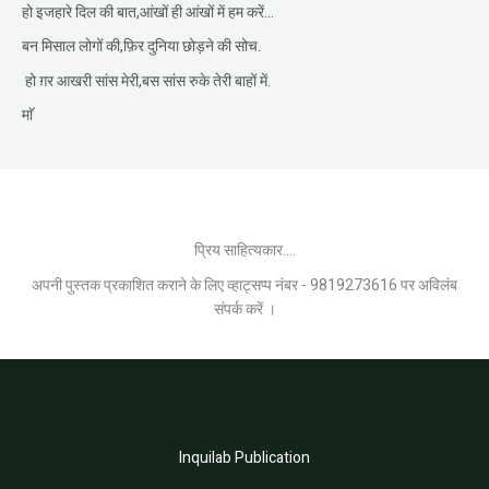
हो इजहारे दिल की बात,आंखों ही आंखों में हम करें…
बन मिसाल लोगों की,फ़िर दुनिया छोड़ने की सोच.
हो ग़र आखरी सांस मेरी,बस सांस रुके तेरी बाहों में.
माॅ
प्रिय साहित्यकार....
अपनी पुस्तक प्रकाशित कराने के लिए व्हाट्सप्प नंबर - 9819273616 पर अविलंब
संपर्क करें ।
Inquilab Publication