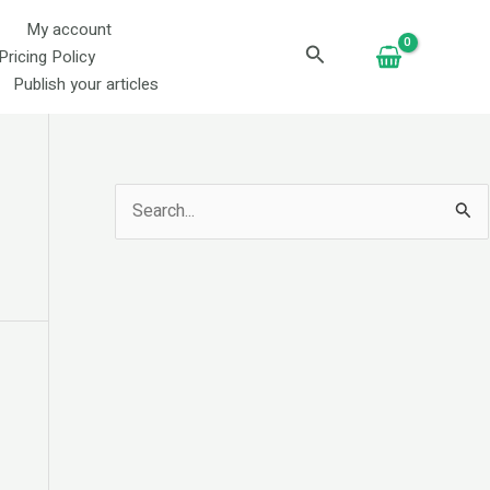
My account
Search
Pricing Policy
Publish your articles
S
e
a
r
c
h
f
o