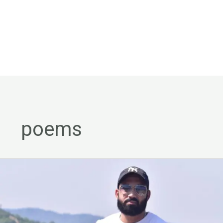
poems
ज़िन्दगी