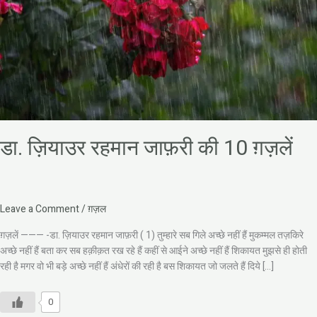
ग़ज़लें
डा. ज़ियाउर रहमान जाफ़री की 10 ग़ज़लें
Leave a Comment
/
ग़ज़ल
ग़ज़लें ——— -डा. ज़ियाउर रहमान जाफ़री ( 1) तुम्हारे सब गिले अच्छे नहीं हैं मुकम्मल तज़किरे
अच्छे नहीं हैं बता कर सब हक़ीक़त रख रहे हैं कहीं से आईने अच्छे नहीं हैं शिकायत मुझसे ही होती
रही है मगर वो भी बड़े अच्छे नहीं हैं अंधेरों की रही है बस शिकायत जो जलते हैं दिये […]
0