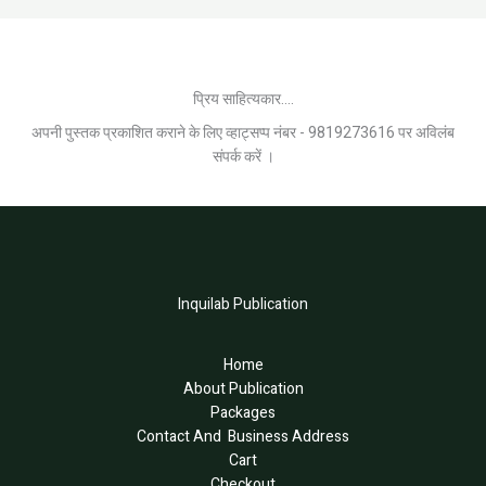
प्रिय साहित्यकार....
अपनी पुस्तक प्रकाशित कराने के लिए व्हाट्सप्प नंबर - 9819273616 पर अविलंब
संपर्क करें ।
Inquilab Publication
Home
About Publication
Packages
Contact And Business Address
Cart
Checkout