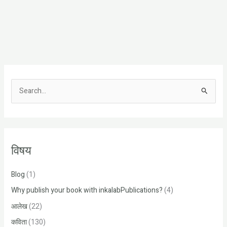
S
e
a
r
विषय
c
h
Blog
(1)
f
Why publish your book with inkalabPublications?
(4)
o
r
आलेख
(22)
:
कविता
(130)