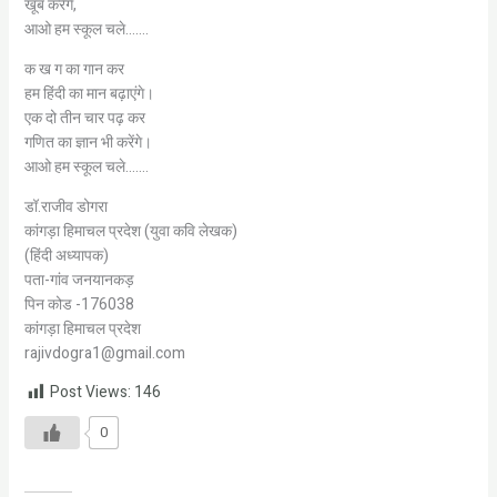
खूब करेंगे,
आओ हम स्कूल चले…….
क ख ग का गान कर
हम हिंदी का मान बढ़ाएंगे।
एक दो तीन चार पढ़ कर
गणित का ज्ञान भी करेंगे।
आओ हम स्कूल चले…….
डॉ.राजीव डोगरा
कांगड़ा हिमाचल प्रदेश (युवा कवि लेखक)
(हिंदी अध्यापक)
पता-गांव जनयानकड़
पिन कोड -176038
कांगड़ा हिमाचल प्रदेश
rajivdogra1@gmail.com
Post Views:
146
0