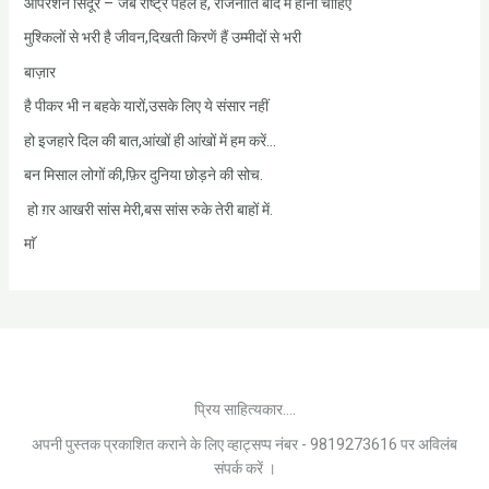
ऑपरेशन सिंदूर – जब राष्ट्र पहले है, राजनीति बाद में होनी चाहिए
मुश्किलों से भरी है जीवन,दिखती किरणें हैं उम्मीदों से भरी
बाज़ार
है पीकर भी न बहके यारों,उसके लिए ये संसार नहीं
हो इजहारे दिल की बात,आंखों ही आंखों में हम करें…
बन मिसाल लोगों की,फ़िर दुनिया छोड़ने की सोच.
हो ग़र आखरी सांस मेरी,बस सांस रुके तेरी बाहों में.
माॅ
प्रिय साहित्यकार....
अपनी पुस्तक प्रकाशित कराने के लिए व्हाट्सप्प नंबर - 9819273616 पर अविलंब
संपर्क करें ।