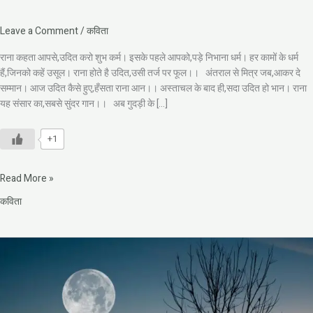
Leave a Comment
/
कविता
राना कहता आपसे,उदित करो शुभ कर्म। इसके पहले आपको,पड़े निभाना धर्म। हर कामों के धर्म
हैं,जिनको कहें उसूल। राना होते है उदित,उसी तर्ज पर फूल।। अंतराल से मित्र जब,आकर दे
सम्मान। आज उदित कैसे हुए,हँसता राना आन।। अस्ताचल के बाद ही,सदा उदित हो भान। राना
यह संसार का,सबसे सुंदर गान।। अब गुदड़ी के […]
+1
Read More »
कविता
तू
मुझे
चाँद
सा
लगता