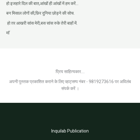
हो इजहारे दिल की बात,आंखों ही आंखों में हम करें…
बन मिसाल लोगों की,फ़िर दुनिया छोड़ने की सोच.
हो ग़र आखरी सांस मेरी,बस सांस रुके तेरी बाहों में.
माॅ
प्रिय साहित्यकार....
अपनी पुस्तक प्रकाशित कराने के लिए व्हाट्सप्प नंबर - 9819273616 पर अविलंब
संपर्क करें ।
Inquilab Publication