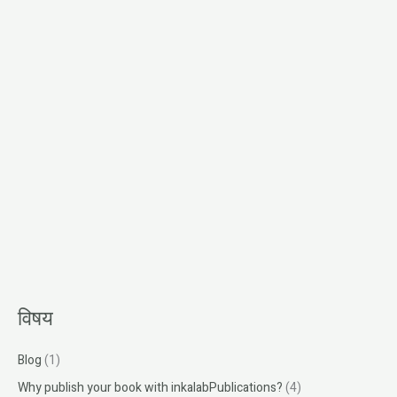
r
:
विषय
Blog
(1)
Why publish your book with inkalabPublications?
(4)