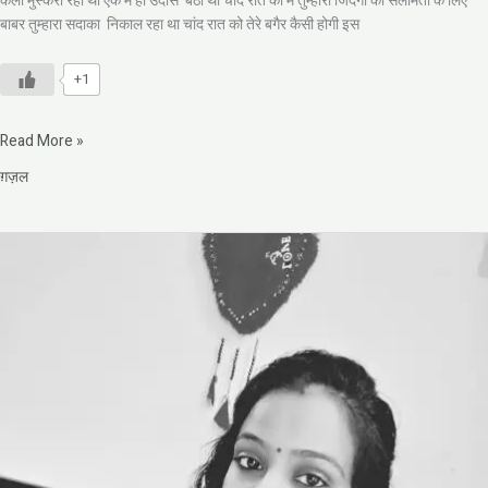
कली मुस्करा रही थी एक मैं ही उदास बैठा था चांद रात को मैं तुम्हारी जिंदगी की सलामती के लिए
बाबर तुम्हारा सदाका निकाल रहा था चांद रात को तेरे बगैर कैसी होगी इस
+1
Read More »
ग़ज़ल
कल्पनाओं
का
वृक्ष