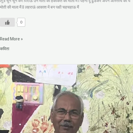
लू II चुन चुन कर पिरोऊ उन मोती को हकीकत की माला में I पहना दूँ ढूंडकर अपने अस्तित्व को ये
मोती की माला मैं II लहराऊं आकाश में बन पक्षी चहचहाऊ मैं
0
Read More »
कविता
प्रश्न
एक
अच्छा
सा
उठ
गया
है
मन
में