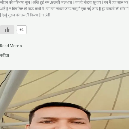
जीवन की परिभाषा सुन | आँखे हुई नम ,छलकी जलधारा || पग के कंटक छू कर | मन में एक आस भर
आई || न विचलित हो पाऊ कभी मैं | पग पग संभल जाऊ चलू मैं एक नई डगर || दूर बादलो की छाँव में
| देखूँ सूरज की उजली किरण || न ठंडी
+2
Read More »
कविता
पुस्तक
और
हम