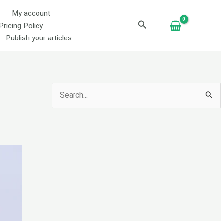
My account
Search
Pricing Policy
Publish your articles
S
e
a
r
c
h
f
o