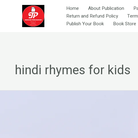
Skip
Home
About Publication
P
to
Return and Refund Policy
Term
content
Publish Your Book
Book Store
hindi rhymes for kids
ज़िन्दगी