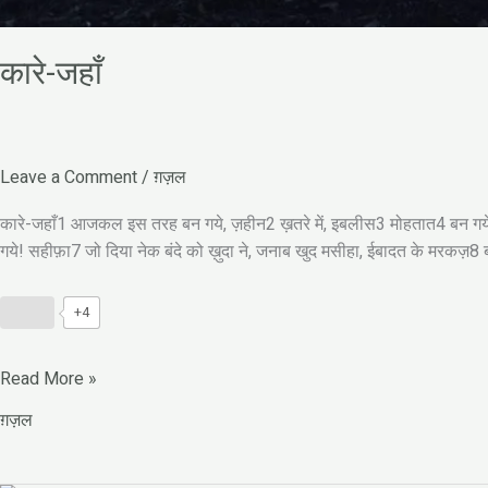
कारे-जहाँ
Leave a Comment
/
ग़ज़ल
कारे-जहाँ1 आजकल इस तरह बन गये, ज़हीन2 ख़तरे में, इबलीस3 मोहतात4 बन गये! ख
गये! सहीफ़ा7 जो दिया नेक बंदे को ख़ुदा ने, जनाब खुद मसीहा, ईबादत के मरकज़8 ब
+4
Read More »
ग़ज़ल