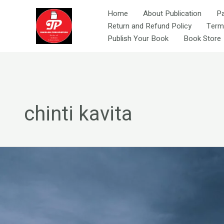
Skip
Home
About Publication
P
to
Return and Refund Policy
Term
content
Publish Your Book
Book Store
chinti kavita
कारे-
जहाँ