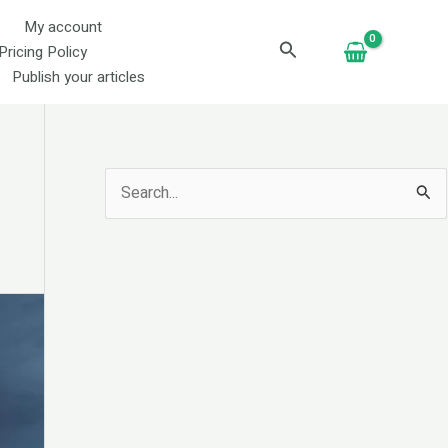
My account
Search
Pricing Policy
Publish your articles
S
e
a
r
c
h
f
o