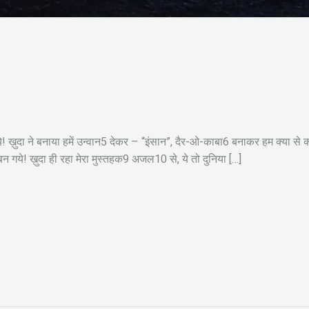
़ुदा ने बनाया हमें उन्वान5 देकर – “इंसान”, दैर-ओ-काबा6 बनाकर हम क्या से क
न गये! ख़ुदा ही रहा मेरा मुस्तहक9 अजल10 से, ये तो दुनिया […]