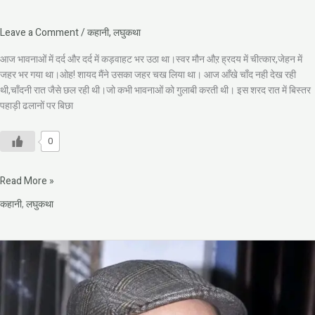
Leave a Comment
/
कहानी
,
लघुकथा
आज भावनाओं में दर्द और दर्द में कड़वाहट भर उठा था।स्वर मौन औऱ ह्रदय में चीत्कार,जेहन में
जहर भर गया था।ओह! शायद मैंने उसका जहर चख लिया था। आज आँखे चाँद नही देख रही
थी,चाँदनी रात जैसे छल रही थी।जो कभी भावनाओं को गुलाबी करती थी। इस शरद रात में बिस्तर
पहाड़ी ढलानों पर बिछा
0
Read More »
कहानी
,
लघुकथा
विजय
गर्ग
की
अनोखी
कहानी