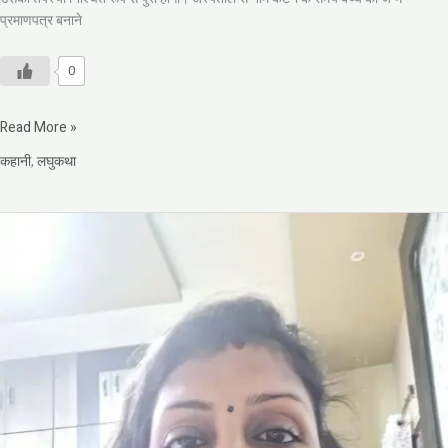
प्रमाणपत्र बनाने
0
Read More »
कहानी
,
लघुकथा
मीनू
अग्रवाल
की
कहानी
-नियामत