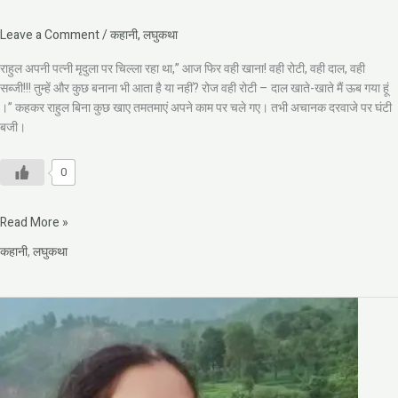
Leave a Comment
/
कहानी
,
लघुकथा
राहुल अपनी पत्नी मृदुला पर चिल्ला रहा था,” आज फिर वही खाना! वही रोटी, वही दाल, वही
सब्जी!!! तुम्हें और कुछ बनाना भी आता है या नहीं? रोज वही रोटी – दाल खाते-खाते मैं ऊब गया हूं
।” कहकर राहुल बिना कुछ खाए तमतमाएं अपने काम पर चले गए। तभी अचानक दरवाजे पर घंटी
बजी।
0
Read More »
कहानी
,
लघुकथा
सोनिया
दत्त
पखरोलवी
की
कहानी