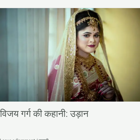
विजय
गर्ग
की
कहानी:
उड़ान
विजय गर्ग की कहानी: उड़ान