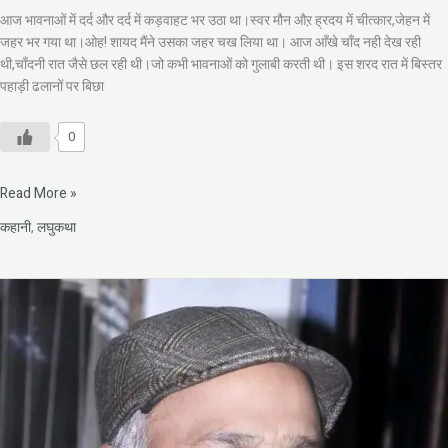
आज भावनाओं में दर्द और दर्द में कड़वाहट भर उठा था।स्वर मौन औऱ ह्रदय में चीत्कार,जेहन में
जहर भर गया था।ओह! शायद मैंने उसका जहर चख लिया था। आज आँखे चाँद नही देख रही
थी,चाँदनी रात जैसे छल रही थी।जो कभी भावनाओं को गुलाबी करती थी। इस शरद रात में बिस्तर
पहाड़ी ढलानों पर बिछा
0
Read More »
कहानी
,
लघुकथा
विजय
गर्ग
की
अनोखी
कहानी
–
पति
के