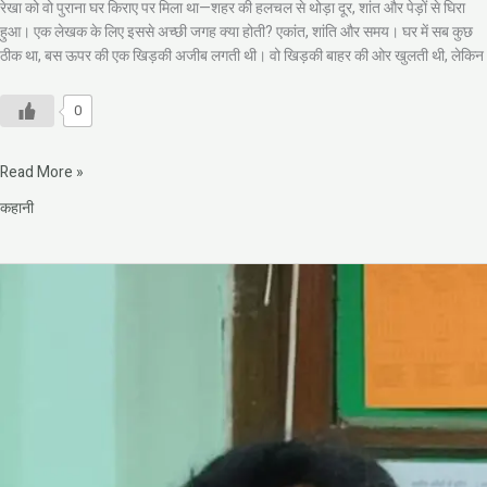
रेखा को वो पुराना घर किराए पर मिला था—शहर की हलचल से थोड़ा दूर, शांत और पेड़ों से घिरा
हुआ। एक लेखक के लिए इससे अच्छी जगह क्या होती? एकांत, शांति और समय। घर में सब कुछ
ठीक था, बस ऊपर की एक खिड़की अजीब लगती थी। वो खिड़की बाहर की ओर खुलती थी, लेकिन
0
Read More »
कहानी
दुर्दिन