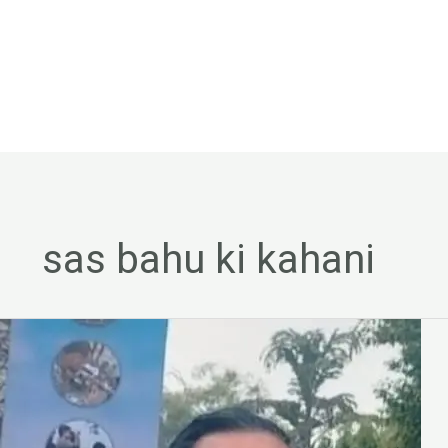
sas bahu ki kahani
डॉ
सत्येन्द्र
कुमार
की
कहानी
–