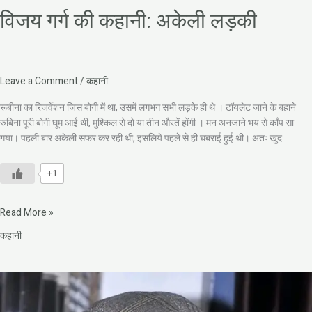
विजय गर्ग की कहानी: अकेली लड़की
Leave a Comment
/
कहानी
रूबीना का रिजर्वेशन जिस बोगी में था, उसमें लगभग सभी लड़के ही थे । टॉयलेट जाने के बहाने
रुबिना पूरी बोगी घूम आई थी, मुश्किल से दो या तीन औरतें होंगी । मन अनजाने भय से काँप सा
गया। पहली बार अकेली सफर कर रही थी, इसलिये पहले से ही घबराई हुई थी। अतः खुद
+1
Read More »
कहानी
विजय
गर्ग
की