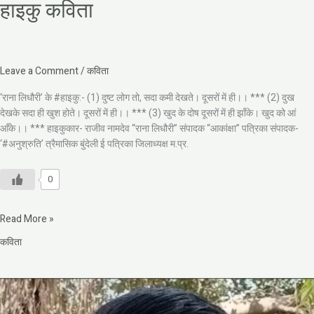
हाइकु कविता
Leave a Comment
/
कविता
‘राना लिधौरी’ के #हाइकु:- (1) दुष्ट लोग तो, सदा कमी देखते। दूसरों में ही।। *** (2) दुख
देखके सदा ही खुश होते। दूसरों में ही।। *** (3) खुद के दोष दूसरों में ही झाँके। खुद को आं
आँके।। *** हाइकुकार- राजीव नामदेव “राना लिधौरी” संपादक “आकांक्षा” पत्रिका संपादक-
‘#अनुश्रुति’ त्रैमासिक बुंदेली ई पत्रिका जिलाध्यक्ष म.प्र.
0
Read More »
कविता
अब
तो