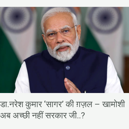
डा.नरेश
कुमार
‘सागर’
की
ग़ज़ल
–
खामोशी
अब
अच्छी
नहीं
सरकार
जी..?
डा.नरेश कुमार ‘सागर’ की ग़ज़ल – खामोशी
अब अच्छी नहीं सरकार जी..?