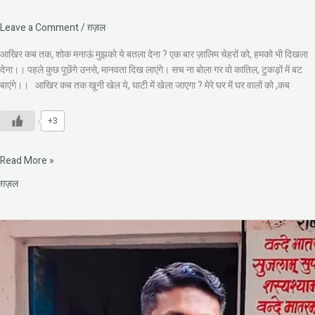
Leave a Comment
/
ग़ज़ल
आखिर कब तक, शोक मनाऊं मुझको ये बतला देना ? एक बार ज़ालिम चेहरों को, हमको भी दिखला
देना।। पहले कुछ पूछेंगे उनसे, मानवता दिख लाएंगे। सच ना बोला गर वो कातिल, टुकड़ों में बट
बाएंगे।। आखिर कब तक खूनी खेल ये, घाटी में खेला जाएगा ? मेरे घर में घर वालों को ,कब
+3
Read More »
ग़ज़ल
मन