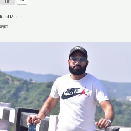
+4
Read More »
ग़ज़ल
मैं
और
तन्हाई