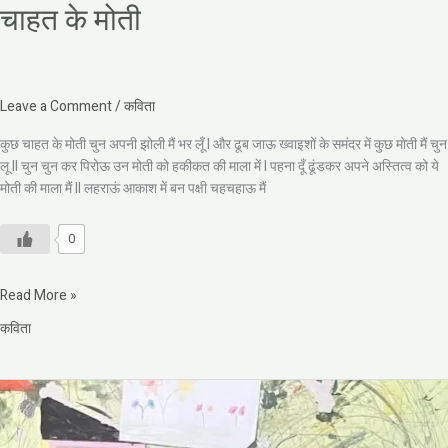
चाहत के मोती
Leave a Comment
/
कविता
कुछ चाहत के मोती चुन अपनी झोली मैं भर लूँ I और ढूब जाऊ ख्वाइशों के समंदर में कुछ मोती मैं चुन
लू II चुन चुन कर पिरोऊ उन मोती को हकीकत की माला में I पहना दूँ ढूंडकर अपने अस्तित्व को ये
मोती की माला मैं II लहराऊं आकाश में बन पक्षी चहचहाऊ मैं
0
Read More »
कविता
प्रश्न
एक
अच्छा