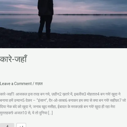
कारे-जहाँ
Leave a Comment
/
ग़ज़ल
कारे-जहाँ1 आजकल इस तरह बन गये, ज़हीन2 ख़तरे में, इबलीस3 मोहतात4 बन गये! ख़ुदा ने
बनाया हमें उन्वान5 देकर – “इंसान”, दैर-ओ-काबा6 बनाकर हम क्या से क्या बन गये! सहीफ़ा7 जो
दिया नेक बंदे को ख़ुदा ने, जनाब खुद मसीहा, ईबादत के मरकज़8 बन गये! ख़ुदा ही रहा मेरा
मुस्तहक9 अजल10 से, ये तो दुनिया […]